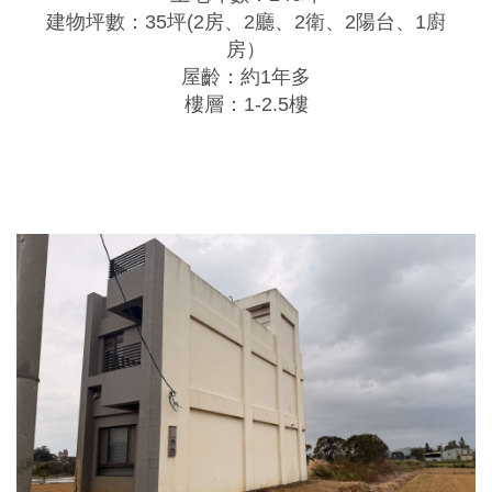
建物坪數：35坪(2房、2廳、2衛、2陽台、1廚
房）
屋齡：約1年多
樓層：1-2.5樓