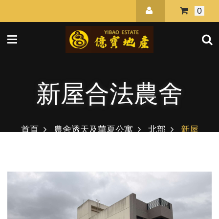
0
新屋合法農舍
首頁
農舍透天及華夏公寓
北部
新屋
合法農舍