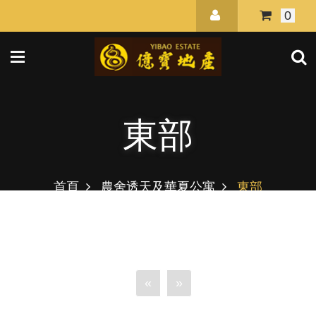
0
東部
首頁
農舍透天及華夏公寓
東部
«
»