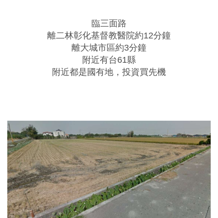
臨三面路
離二林彰化基督教醫院約12分鐘
離大城市區約3分鐘
附近有台61縣
附近都是國有地，投資買先機