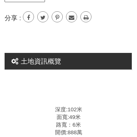
分享 :
土地資訊概覽
深度:102米
面寬:49米
路寬：6米
開價:888萬