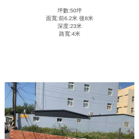
坪數:50坪
面寬:前6.2米 後8米
深度:23米
路寬:4米