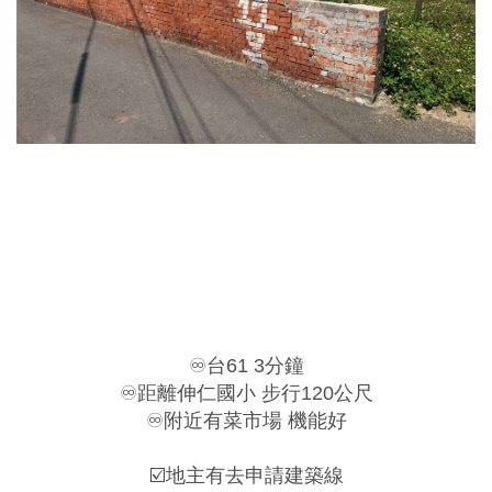
♾️台61 3分鐘
♾️距離伸仁國小 步行120公尺
♾️附近有菜市場 機能好
☑️地主有去申請建築線