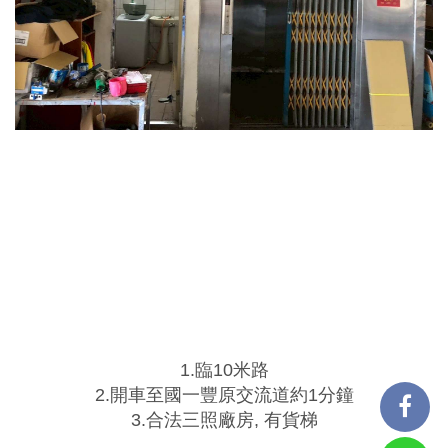
1.臨10米路
2.開車至國一豐原交流道約1分鐘
3.合法三照廠房, 有貨梯