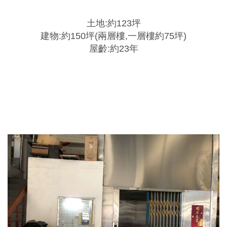
土地:約123坪
建物:約150坪(兩層樓,一層樓約75坪)
屋齡:約23年