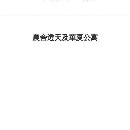
農舍透天及華夏公寓